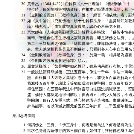
賈曹杰（1364-1432）在解釋《六十正理論》〈善根回向
得位時，修習施戒等福德資糧，在根本定時通達無我慧；和（
《金剛般若經論》〈欲得色身〉說：「經言『相成就』者，顯
如《入中論》〈究竟佛地〉頌十七解釋法身：「盡焚所知如乾
論》補充說：「由於此智真實義境，諸心心所畢竟不轉。」
宗大師在《入中論善顯密意疏》解釋法身時說：「佛智本性身
而轉。智慧自性不生行相之寂滅真實義，即是諸佛之法身。」
第二十三疑所說之偈頌：「應觀佛法性，即導師法身；法性非
身。世人以諸相具足是見不到佛的，只看到各人心中自己用名
《金剛般若論》〈欲得色身〉云：「於第一義，相具足為虛妄
《金剛般若波羅蜜多經論釋》頌八。
原文這樣說：「如是明解如來性已，雖為佛果而行布施，非著
一般說法謂釋尊滅後，正法五百年，像法一千年，末法一萬年
證。而根據《大方等大集經》卷五十五，將後五百歲理解為五
我滅後五百年中，諸比丘等猶如我法解脫堅固；次五百年我之
得住堅固；次五百年我法中鬥諍言頌白法隱沒損減堅固。」堅
盛，修行人都決定地得到解脫；但再過五百年少人解脫，不過
堅固期，修行人多重形式，熱心於建塔寺造佛像。由佛滅後二
妒為能事。若以佛滅於西元前五四三年計算，二千五佰年相當
應用思考問題
何謂佛之「三身」？佛三身中，何者是無為法？何者是有為法
欲求色身是菩薩修行的第三個住處；如何才可獲得佛色身？為