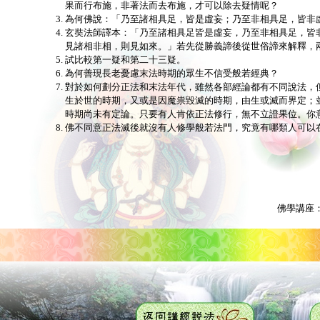
果而行布施，非著法而去布施，才可以除去疑情呢？
為何佛說：「乃至諸相具足，皆是虛妄；乃至非相具足，皆非
玄奘法師譯本：「乃至諸相具足皆是虛妄，乃至非相具足，皆
見諸相非相，則見如來。」若先從勝義諦後從世俗諦來解釋，
試比較第一疑和第二十三疑。
為何善現長老憂慮末法時期的眾生不信受般若經典？
對於如何劃分正法和末法年代，雖然各部經論都有不同說法，但正
生於世的時期，又或是因魔祟毀滅的時期，由生或滅而界定；
時期尚未有定論。只要有人肯依正法修行，無不立證果位。你
佛不同意正法滅後就沒有人修學般若法門，究竟有哪類人可以
佛學講座