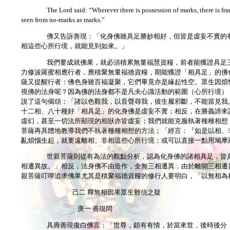
The Lord said: “Wherever there is possession of marks, there is fra
seen from no-marks as marks.”
佛又告訴善現：「化身佛雖具足勝妙相好，但皆是虛妄不實的
相這些心所行境，就能見到如來。」
我們要成就佛果，就必須積累無量福慧資糧，前者能獲證具足
力修波羅蜜相應行者，應積聚無量福德資糧，期能獲證「相具足」的佛
薩又提醒行者：佛色身雖百福凝聚，它們畢竟亦是緣起性空。眾生因煩
視佛的法身呢？因為佛的法身都不是凡夫心識活動的範圍（心所行境）
說了這句偈頌：「諸以色觀我，以音聲尋我，彼生履邪斷，不能當見我
十二相、八十種好「相具足」的化身佛是虛妄不實；相反，在勝義諦來
虛幻，甚至一切法所顯現的相狀亦皆虛妄；我們就能克服執著種種相想
菩薩再具體地教導我們不執著種種相想的方法；「經言：『如是以相、
亂煩惱生起，就要遠離相、非相這些心所行境；或可以直接一點用鳩摩
世親菩薩則從有為法的觀點分析，認為化身佛的諸相具足，皆
相遷異故。」相反，法身佛不由造作，全無三相遷異，由於離開三相遷
親菩薩叮嚀追求佛果尤其是積聚福德資糧的修行人要明白，「以無相為
己二 釋無相因果眾生難信之疑
庚一 善現問
具壽善現復白佛言：「世尊，頗有有情，於當來世，後時後分