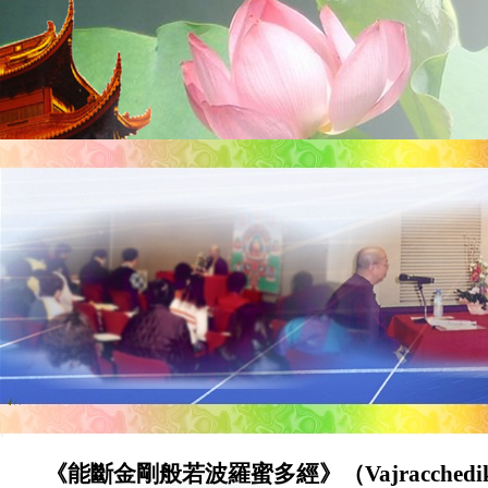
《能斷金剛般若波羅蜜多經》（Vajracchedikā P