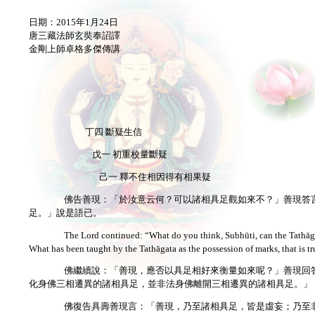
日期：2015年1月24日
唐三藏法師玄奘奉詔譯
金剛上師卓格多傑傳講
丁四 斷疑生信
戊一 初重校量斷疑
己一 釋不住相因得有相果疑
佛告善現：「於汝意云何？可以諸相具足觀如來不？」善現答
足。」說是語已。
The Lord continued: “What do you think, Subhūti, can the Tathāg
What has been taught by the Tathāgata as the possession of marks, that is t
佛繼續說：「善現，應否以具足相好來衡量如來呢？」善現回
化身佛三相遷異的諸相具足，並非法身佛離開三相遷異的諸相具足。」
佛復告具壽善現言：「善現，乃至諸相具足，皆是虛妄；乃至