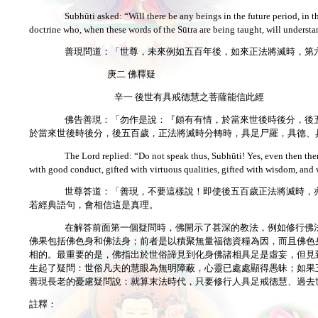
Subhūti asked: “Will there be any beings in the future period, in the
doctrine who, when these words of the Sūtra are being taught, will understan
善現問道：「世尊，未來例如五百年後，如來正法將滅時，第
庚二 佛釋疑
辛一 後世有具戒德慧之菩薩能信此經
佛告善現：「勿作是說：『頗有有情，於當來世後時後分，後
於當來世後時後分，後五百歲，正法將滅時分轉時，具足尸羅，具德、
The Lord replied: “Do not speak thus, Subhūti! Yes, even then ther
with good conduct, gifted with virtuous qualities, gifted with wisdom, and w
世尊答道：「善現，不要這樣說！即使後五百歲正法將滅時，
若經典語句，會相信這是真理。
在解答前面第一個疑問時，佛開示了甚深的教法，例如修行佛
佛果包括佛色身和佛法身；前者是以積聚無量福德資糧為因，而且佛色
相的。最重要的是，佛指出於世俗諦見到化身佛諸相具足是虛妄，但見
生起了疑問：世俗凡夫的慧眼為無明障蔽，心靈已處處顯得愚昧；如果
善現長老的憂慮疑問說：就算末法時代，只要修行人具足戒德慧、過去
註釋：