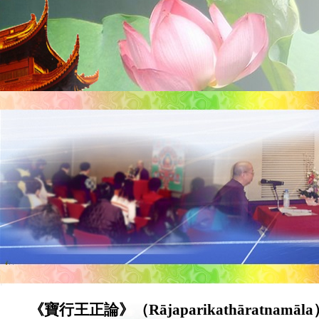
《寶行王正論》（Rājaparikathāratnamāl