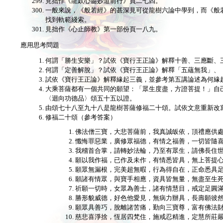
見拙作《龍欽心髓妙道前行》頁二七四。
一般來說，《般若經》的甚深見可從龍樹六論中學到，而《般
找到軌範綫索。
見拙作《心止師教》第一部份頁一八九。
應用思考問題
何謂「勝生安樂」？試依《寶行王正論》解釋十善、三應斷、
何謂「定善解脫」？試依《寶行王正論》解釋「五蘊無我」、
試依《寶行王正論》解釋緣起三義，並參考第五講論述為何緣
大乘菩薩都有一個共同的願望：「眾生度盡，方證菩提！」自
〈迴向功德品〉頌五十五以證。
由頌七十八至九十八是龍樹菩薩修福二十頌。試依文意重新改
修福二十頌（參考答案）
佛法僧三寶，大悲菩薩前，我真誠皈依，頂禮應供
懺悔罪惡業，廣修眾福德，有情之福善，一切皆隨
我稽首合掌，請轉妙法輪，乃至有眾生，請佛長住
願以我作福，已作及未作，有情悉皆具，無上菩提
願眾無漏根，完美超無暇，行為得自在，正命悉具
願諸有情眾，與寶手相應，資具皆無量，無盡至生
祈願一切時，女眾為善士，諸有情慧目，戒定足圓
勝形貌威德，好色他愛見，無病力辦具，長壽願彼
願眾具善巧，脫離諸苦痛，勤向三寶尊，富有佛法
慈悲喜淨捨，恆居四梵住，施戒忍精進，定慧所莊