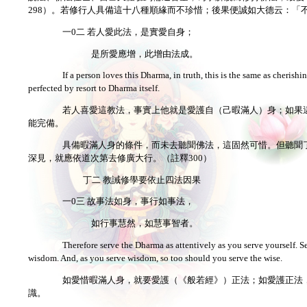
298）。若修行人具備這十八種順緣而不珍惜；後果便誠如大德云：「
一0二 若人愛此法，是實愛自身；
是所愛應增，此增由法成。
If a person loves this Dharma, in truth, this is the same as cherish
perfected by resort to Dharma itself.
若人喜愛這教法，事實上他就是愛護自（己暇滿人）身；如果
能完備。
具備暇滿人身的條件，而未去聽聞佛法，這固然可惜。但聽聞
深見，就應依道次第去修廣大行。（註釋300）
丁二 教誡修學要依止四法因果
一0三 故事法如身，事行如事法，
如行事慧然，如慧事智者。
Therefore serve the Dharma as attentively as you serve yourself. Se
wisdom. And, as you serve wisdom, so too should you serve the wise.
如愛惜暇滿人身，就要愛護（《般若經》）正法；如愛護正法
識。