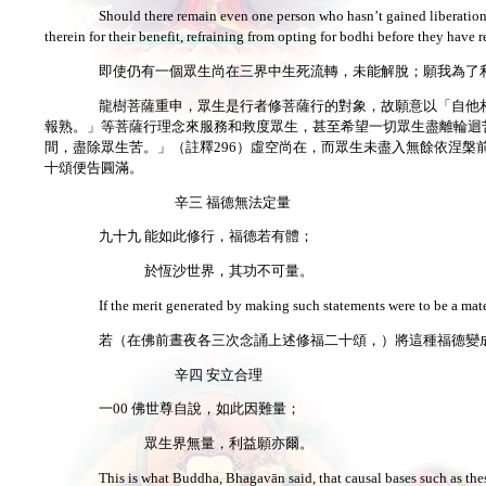
Should there remain even one person who hasn’t gained liberation, a
therein for their benefit, refraining from opting for bodhi before they have r
即使仍有一個眾生尚在三界中生死流轉，未能解脫；願我為了
龍樹菩薩重申，眾生是行者修菩薩行的對象，故願意以「自他
報熟。」等菩薩行理念來服務和救度眾生，甚至希望一切眾生盡離輪迴
間，盡除眾生苦。」（註釋296）虛空尚在，而眾生未盡入無餘依涅
十頌便告圓滿。
辛三 福德無法定量
九十九 能如此修行，福德若有體；
於恆沙世界，其功不可量。
If the merit generated by making such statements were to be a mate
若（在佛前晝夜各三次念誦上述修福二十頌，）將這種福德變
辛四 安立合理
一00 佛世尊自說，如此因難量；
眾生界無量，利益願亦爾。
This is what Buddha, Bhagavān said, that causal bases such as these