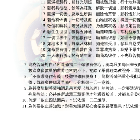
圓滿福慧行，相好光明照，願彼難思量，行十地無
願我具彼德，餘等為莊嚴，解脫一切過，願我愛眾
圓滿一切善，及眾生所樂，能除他眾苦，願我恆如
若他有怖畏，一切時及處，由唯憶我名，得脫一切
敬信我瞋我，若見及憶持，乃至聞我名，願彼定菩
願生生世世，獲得五神通，願隨時隨地，常利益眾
一切世界中，若他欲作惡，願遍斷彼惡，如理令修
如地水火風，野藥及林樹，如他欲受用，願我自忍
如命愛有情，勝過愛自我，眾罪成熟我，我樂予眾
一人未解脫，於有隨生道，願我為彼住，不先取菩
龍樹菩薩對自己所造修福二十頌很有信心，認為只要每日晝夜
數這麼多數量的世界也容納不下。祂除了舉佛經為教證外，還
「不依暇身作有義，後難得修解脫身！」龍樹菩薩語重心長勸
得，既得矣便應及早修行，分析頌一〇一意義。
為甚麼龍樹菩薩強調若果喜愛《般若經》的教法，一定要透過
殊勝教法；必待修所成慧三慧完備才能獲得般若，才能充分發
何謂「依止四法因果」？試依頌一〇三說明。
為何要依止善知識？對善知識起疑心會招致甚麼過患？試依頌