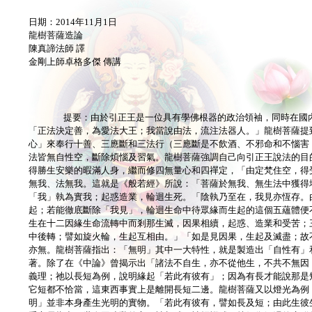
日期：2014年11月1日
龍樹菩薩造論
陳真諦法師 譯
金剛上師卓格多傑 傳講
提要：由於引正王是一位具有學佛根器的政治領袖，同時在國
「正法決定善，為愛法大王；我當說由法，流注法器人。」龍樹菩薩提
心」來奉行十善、三應斷和三法行（三應斷是不飲酒、不邪命和不惱害
法皆無自性空，斷除煩惱及習氣。龍樹菩薩強調自己向引正王說法的目
得勝生安樂的暇滿人身，繼而修四無量心和四禪定，「由定梵住空，得
無我、法無我。這就是《般若經》所說：「菩薩於無我、無生法中獲得
「我」執為實我；起惑造業，輪迴生死。「陰執乃至在，我見亦恆存。
起；若能徹底斷除「我見」，輪迴生命中待眾緣而生起的這個五蘊體便
生在十二因緣生命流轉中而剎那生滅，因果相續，起惑、造業和受苦；
中後轉；譬如旋火輪，生起互相由。」「如是見因果，生起及滅盡；故
亦無。龍樹菩薩指出：「無明」其中一大特性，就是製造出「自性有」
著。除了在《中論》曾揭示出「諸法不自生，亦不從他生，不共不無因
義理；祂以長短為例，說明緣起「若此有彼有」；因為有長才能說那是
它短都不恰當，這東西事實上是離開長短二邊。龍樹菩薩又以燈光為例
明」並非本身產生光明的實物。「若此有彼有，譬如長及短；由此生彼