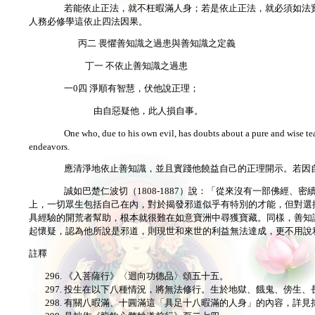
若能依止正法，就不枉暇滿人身；若是依止正法，就必須如法
人務必修學這依止四法因果。
丙二 畏懼善知識之過患與善知識之定義
丁一 不依止善知識之過患
一0四 淨順有智慧，伏他說正理；
由自惡疑他，此人損自事。
One who, due to his own evil, has doubts about a pure and wise te
endeavors.
應清淨地依止善知識，並且實踐他饒益自己的正理開示。若因
誠如巴楚仁波切（1808-1887）說：「從來沒有一部佛經
上，一切眾生包括自己在內，對於揭發邪道似乎有特別的才能，但對選
具經驗的開荒者幫助，根本就很難在如意寶洲中尋獲寶藏。同樣，善知
起懷疑，認為他所說是邪道，則現世和來世的利益無法達成，更不用說
註釋
《入菩薩行》〈迴向功德品〉頌五十五。
投生在以下八種情況，將無法修行。生於地獄、餓鬼、傍生、
有關八暇滿、十圓滿這「具足十八暇滿的人身」的內容，詳見