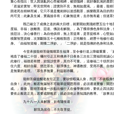
重心長指出：世人因迷亂的心而被相縛，被煩惱縛；就好像飢渴的鹿群
「若遠於實智，即見世間有；證實則不見，無相如鹿渴。」最後，龍樹
因老死在樹林而滅，它只不過是魔術師以迷惑觀眾，娛樂觀眾為目的而
尚可見；此象及生滅，實義撿非有；幻象無從來，去亦無有處；但迷眾
既已確立了成佛之道的兩大目標，就要開始實踐經歷五位十地
度福、非福；故離善、惡道。佛說名解脫。」為了獲得佛色身和法身，
捨惡法，決心修善行；為自他俱得，無上菩提果，是菩提根本，心堅如
積聚智慧資糧，次第斷除五十七種粗類惑；正性離生，經歷十地修行成
身。「由福智資糧，期獲二淨妙。」「二淨妙」就是指佛的色身和法身
今堂承接龍樹菩薩慨嘆眾生福薄，至令修行道上障礙重重，「
祂造了修福二十頌，囑付引正王和佛弟子日夜各三次在三寶福田前誠心
此修行，福德若有體，於恆沙世界，其功不可量。」這修福二十頌所涉
住六度、相好自嚴、慈悲眾生、願淨佛土、神通教授、受用不匱、自他
是無量的道理。「眾生界無量，利益願亦爾。」
龍樹菩薩提醒老友引正王，要珍惜暇滿人身，所謂「不依暇身
自身！」此外，般若無漏智不可能單從聞思而得，必須通過實修；聞思
成。」最後，龍樹菩薩進一步點出修行人在修學佛法時，要依止四法因
要依止般若正見；若要成辦般若，就必須依止善知識的教導。「故事法
九十八 一人未解脫，於有隨生道；
願我為彼住，不先取菩提。