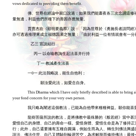
vows dedicated to providing them benefit.
佛、世尊在經論中親口說過：如果我們能晝夜各三次念誦這修
量無邊，利益他們所種下的善因亦應無量。
賈曹杰在《顯明要義釋》說：「因為世尊於《勇施長者請問經
亦可透過推理來成立福德因果之無量：「由於利益一位有情就會有一分
乙三 宣說結行
丙一 以命喻教誨生起法喜并行持
丁一 教誡產生法喜
一0一 此法我略說，能生自他利；
願汝愛此法，如愛念自身。
This Dharma which I have only briefly described is able to bring ab
your fond concern for your very own person.
我只略為闡述這個教法，已能為自他帶來種種裨益。願你能喜
龍樹菩薩所說的教法，是將佛教中最殊勝的《般若經》當中甚
愛惜自己的身體、自己的壽命一樣。愛惜身體、愛惜生命是為了修持正
行；此外，自己還要擁有五種自圓滿，例如生而為人、轉生到佛法興盛
說法、佛法住世、自己又體驗到輪迴苦空，為求解脫而修持佛法；最後