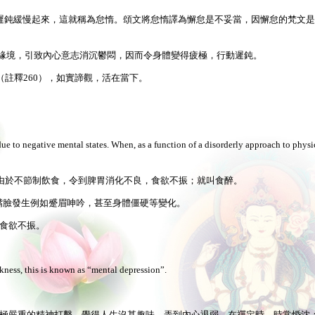
都遲鈍緩慢起來，這就稱為怠惰。頌文將怠惰譯為懈怠是不妥當，因懈怠的梵文是Kau
違緣境，引致內心意志消沉鬱悶，因而令身體變得疲極，行動遲鈍。
註釋260），如實諦觀，活在當下。
due to negative mental states. When, as a function of a disorderly approach to physic
由於不節制飲食，令到脾胃消化不良，食欲不振；就叫食醉。
體和嘴臉發生例如蹙眉呻吟，甚至身體僵硬等變化。
良，食欲不振。
ess, this is known as “mental depression”.