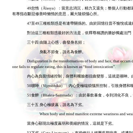
49怠惰（Ālasya）：當意志消沉，精力又退失；整個人行動
有專指在斷惡修善時懶惰的意思，屬大隨煩惱心所。
47至49三種粗類惑是有連帶關係的。由於回憶往昔不愉悅或
對治這三種粗類惑最好的方法是，依釋尊稱讚的勝妙獨處法門（
三十四 由隨上心惑，曲發身名頻；
身亂不節食，說名為食醉。
Disfiguration is the transformations of body and face, that occurs 
one fails to regulate eating, this is known as “food intoxication”.
內心為負面情緒控制，身體和嘴臉都扭曲變形，這就是嚬呻。
50嚬呻（Vijṛmbhikā）：內心受極端煩惱所控制，引致身
51食醉（Bhakta-Saṃmada）：由於暴飲暴食，令到消化不
三十五 身心極疲羸，說名為下劣。
When body and mind manifest extreme weariness and weakn
當身心顯現出極度羸弱和畏縮的情況，這就是下劣。