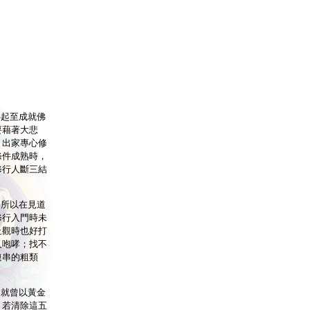
心起至成就佛
要藉著大悲
，出家專心修
條件成熟時，
修行人斷三結
，所以在見道
修行入門時未
止觀時也好打
人咆哮；找不
連串的粗類
中就曾以黃金
。若清除這五