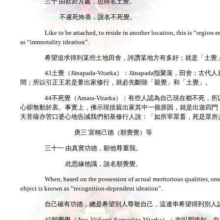
三十 由欲於方處，思得名土覺。
不慮死怖畏，說名不死覺。
Like to be attached, to reside in another location, this is “regio
as “immortality ideation”.
希望追求得到某些土地田舍，誇讚某地方有多好；就是「土覺
43土覺（Jānapada-Vitarka）：Jānapada指聚
間；所以引正王若是要出家修行，就必先斷除「親覺」和「土覺」。
44不死覺（Amara-Vitarka）：有些人認為自己現在
心卻無動於衷。事實上，佛示現捨親出家其中一個原因，就是出遊四門
天菩薩亦苦口婆心地告誡我們初基修行人說：「如所宰眾畜，死是眾所共
庚三 宣稱己德（順覺覺）等
三十一 由真實功德，願他尊重我。
此思緣他識，說名順覺覺。
When, based on the possession of actual meritorious qualities, one 
object is known as “recognition-dependent ideation”.
自己確有功德，總是希望別人尊敬自己，這連串希望得到別人
45順覺覺（Anu-Vijñapti-Saṃyukto-Vitark