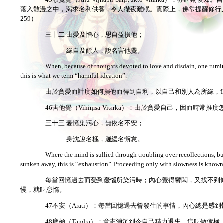
落入散漫之中，渴求名利供養，令人徹夜難眠。實際上，佛常提醒修行
259）
三十二 由愛及憎心，思自益損他；
緣自及餘人，說名害他覺。
When, because of thoughts devoted to love and disdain, one ruminat
this is what we term “harmful ideation”.
由於貪愛而計度如何損他而得到自利，以自己和別人為所緣，
46害他覺（Vihiṃsā-Vitarka）：由於貪愛自己，因而
三十三 憂憶染污心，無依名不安；
身沈說名極，遲緩名懈怠。
Where the mind is sullied through troubling over recollections, but
sunken away, this is “exhaustion”. Proceeding only with slowness is known
每當回憶過去而受到憂惱所染污時；內心覺得鬱悶，又找不到
慢，就叫怠惰。
47不安（Arati）：每當回憶過去曾發生的事情，內心總是
48疲極（Tandrā）：意志消沉到令自己精力退失，這叫做疲極