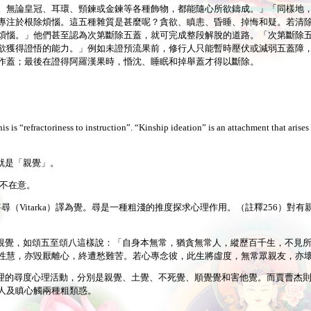
。無論皇冠、耳環、頸鍊或金鍊等各種飾物，都能隨心所欲鑄成。」「同樣地
專注於根除煩惱。這五種雜質是甚麼呢？貪欲、瞋恚、昏睡、掉悔和疑。若清
煩惱。」他們甚至認為次第斷除五蓋，就可完成整段解脫的道路。「次第斷除
欲獲得證悟的能力。」例如未證預流果前，修行人只能暫時壓伏或減弱五蓋障
作蓋；最後在證得阿羅漢果時，惛沈、睡眠和掉舉蓋才得以斷除。
s is “refractoriness to instruction”. “Kinship ideation” is an attachment that arise
就是「親覺」。
毫不在意。
，舊譯一向將尋（Vitarka）譯為覺。尋是一種粗淺的推度探求心理作用。（註釋256）對
親覺，如頌五至頌八這樣說：「自身本無常，猶貪無常人，縱歷百千生，不見
性慧，亦毀厭離心，終遭愁難苦。若心專念彼，此生將虛度，無常眾親友，亦
理的尋度心理活動，分別是親覺、土覺、不死覺、順覺覺和害他覺。而賈曹杰
人及瞋心觸兩種粗類惑。