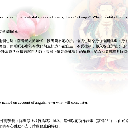
 is unable to undertake any endeavors, this is “lethargy”. When mental clarity 
這便是睡眠。
沈和睡眠兩個心所；前者屬大隨煩惱，後者屬不定心所。惛沈心所令身心惛闇沈重；身
修觀。而睡眠心所能令我們前五根識不能自主，不受控制，趣入各自對境；但
為一種蓋障？根據宗喀巴大師《菩提正道菩薩戒論》的解釋，認為兩者都有共同特
So-named on account of anguish over what will come later.
動不安，不能平靜安穩；障礙修止和行捨就叫掉舉。追悔以前所作錯事（註釋264），由
們有令心跳動不安，障礙修止的特點。