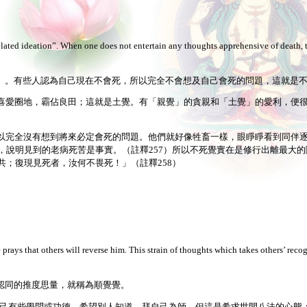
n-related ideation”. When one does not entertain any thoughts apprehensive of death, 
」。有些人認為自己現在不會死，所以完全不會想及自己會死的問題，這就是
落，田舍；古代人喜愛圈地，霸佔良田；這就是土覺。有「親覺」的貪親和「土覺」的愛利，
都不死，所以完全沒有想到將來必定會死的問題。他們就好像牲畜一樣，眼睜睜看到同伴
，說明見到的老病死苦是事實。（註釋257）所以不死覺實在是修行出離最大的
；復現見死者，汝何不畏死！」（註釋258）
prays that others will reverse him. This strain of thoughts which takes others’ recog
認同的推度思量，就稱為順覺覺。
a）：亦叫期後知。自己有些學問或功德，希望別人知道，拜自己為師。但這是希求世間八法的心