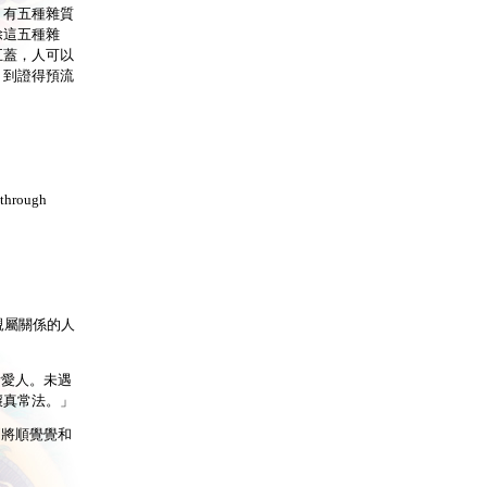
，有五種雜質
除這五種雜
五蓋，人可以
，到證得預流
s through
有親屬關係的人
所愛人。未遇
壞真常法。」
則將順覺覺和