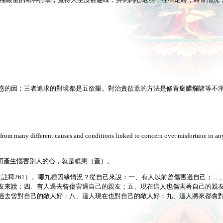
患，或遭到極嚴重的精神打擊，覺得人生沒甚趣味，弄到內心退弱，在禪定時，時常惛沈
著兩種粗類惑的因；三者追求的對境都是五欲樂。對治貪欲蓋的方法是修青瘀膿爛諸等不
from many different causes and conditions linked to concern over misfortune in any
而產生惱害別人的心，就是瞋恚（蓋）。
害心（註釋261）。哪九種因緣情況？從自己來說：一、有人以前曾傷害過自己；二
友來說：四、有人過去曾傷害過自己的親友；五、現在這人也傷害著自己的親
過去曾對自己的敵人好；八、這人現在也對自己的敵人好；九、這人將來都會