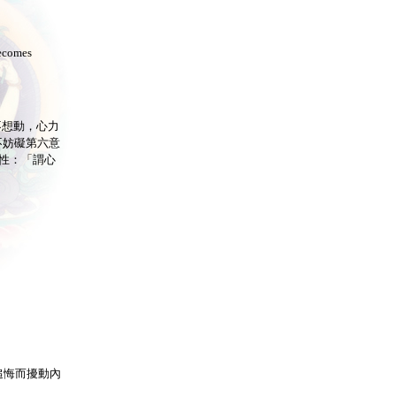
becomes
不想動，心力
不妨礙第六意
性：「謂心
於追悔而擾動內