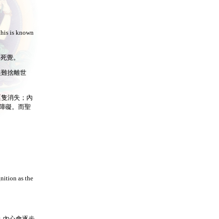
this is known
不死覺。
便很難捨離世
逐隻消失；內
障礙。而聖
nition as the
態；內心會逐步