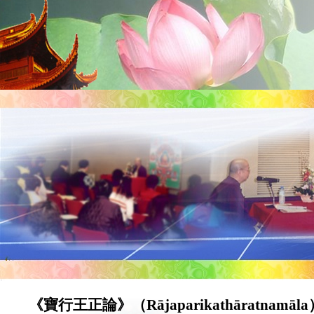
《寶行王正論》（Rājaparikathāratnamāl