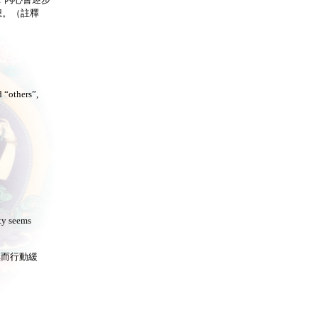
想。（註釋
 “others”,
ity seems
極而行動緩