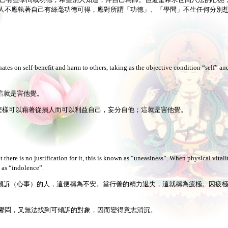
人不應執著自己有絲毫功德可得，應對所謂「功德」、「學問」不生任何分別
es on self-benefit and harm to others, taking as the objective condition “self” and
這就是害他覺。
時常推度怎樣可以藉著從損人而可以利益自己，妄分自他；這就是害他覺。
 there is no justification for it, this is known as “uneasiness”. When physical vital
 as “indolence”.
傾訴（心事）的人，這便稱為不安。當行善的精力退失，這就稱為疲極。因疲
感到鬱悶，又無法找到可傾訴的對象，因而變得意志消沉。
。