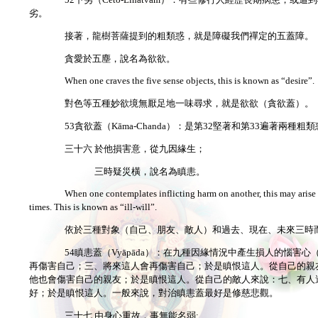
52下劣（Ceto-Linatvam）：有些修行人經歷長期病
劣。
接著，龍樹菩薩提到的粗類惑，就是障礙我們禪定的五蓋障。
貪愛於五塵，說名為欲欲。
When one craves the five sense objects, this is known as “desire”.
對色等五種妙欲境無厭足地一味尋求，就是欲欲（貪欲蓋）。
53貪欲蓋（Kāma-Chanda）：是第32堅著和第33遍
三十六 於他損害意，從九因緣生；
三時疑災橫，說名為瞋恚。
When one contemplates inflicting harm on another, this may arise 
times. This is known as “ill-will”.
依於三種對象（自己、朋友、敵人）和過去、現在、未來三時
54瞋恚蓋（Vyāpāda）：在九種因緣情況中產生損人的惱
再傷害自己；三、將來這人會再傷害自己；於是瞋恨這人。從自己的親
他也會傷害自己的親友；於是瞋恨這人。從自己的敵人來說：七、有人
好；於是瞋恨這人。一般來說，對治瞋恚蓋最好是修慈悲觀。
三十七 由身心重故，事無能名弱;