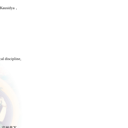
sidya，
al discipline,