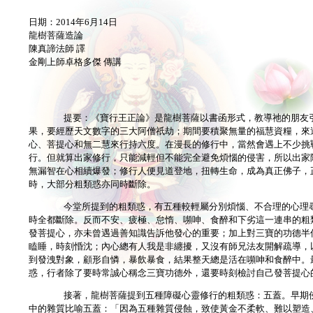
日期：2014年6月14日
龍樹菩薩造論
陳真諦法師 譯
金剛上師卓格多傑 傳講
提要：《寶行王正論》是龍樹菩薩以書函形式，教導祂的朋友
果，要經歷天文數字的三大阿僧祇劫；期間要積聚無量的福慧資糧，來
心、菩提心和無二慧來行持六度。在漫長的修行中，當然會遇上不少挑
行。但就算出家修行，只能減輕但不能完全避免煩惱的侵害，所以出家
無漏智在心相續爆發；修行人便見道登地，扭轉生命，成為真正佛子，
時，大部分粗類惑亦同時斷除。
今堂所提到的粗類惑，有五種較輕屬分別煩惱、不合理的心理
時全都斷除。反而不安、疲極、怠惰、嚬呻、食醉和下劣這一連串的粗
發菩提心，亦未曾遇過善知識告訴他發心的重要；加上對三寶的功德半
瞌睡，時刻惛沈；內心總有人我是非纏擾，又沒有師兄法友開解疏導，
到發洩對象，顧形自憐，暴飲暴食，結果整天總是活在嚬呻和食醉中。
惑，行者除了要時常誠心稱念三寶功德外，還要時刻檢討自己發菩提心
接著，龍樹菩薩提到五種障礙心靈修行的粗類惑：五蓋。早期
中的雜質比喻五蓋：「因為五種雜質侵蝕，致使黃金不柔軟、難以塑造