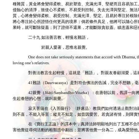
種雜質，黃金將會變得柔軟、易於塑造、充滿光澤、堅硬而且容易加工
侵蝕心的清淨，致使心不柔軟、不易受到控制、失去光澤與堅定、無法
質，心將會變得柔軟、易受控制、充滿光澤、堅定、且易於專注於根除
將心專注於心所證悟任何更高的境界；倘若條件具足，他將可以隨心所
果時，就可斷除疑蓋；到了證得不還果，才能斷除貪欲蓋、瞋恚蓋和惡
二十九 如法善言教，輕慢名難語，
於親人愛著，思惟名親覺。
One does not take seriously statements that accord with Dharma, thi
loving one’s relatives.
對善法教言生起輕慢，這就是「難語」。對親友眷顧溺愛，這
41難語（Daurvacasya）是對符合佛法的告誡，完全不想聽，
42親覺（Jñāti-Saṃbandho-Vitarka）：在唐朝以前
生起眷戀的心態，就叫親覺。
寂天菩薩在《入菩薩行》〈靜慮品〉教我們如何透過止觀對治
則不喜，不能入等至；縱見不知足，如昔因愛苦。若貪諸有情，則障實
在《寶行王正論》的譯本中，真諦法師明顯地列出了五種不合
害他覺從尋伺活動的粗類惑中剔出；並將害他覺一分為二，成為愛戀他