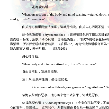
心晦說名睡。
When, on account of the body and mind seaming weighed down, one
murky, this is “drowsiness”.
由於身心粗重而無法辦事，這就是惛沈。由於內心污濁不清，
55惛沈睡眠蓋（Styānamiddha）：這種蓋障包括了惛
因而提不起來，所以「令心於境，無堪任為性」。惛沈障礙輕安生起和
識活動，所以我們睡眠時會造夢。（註釋262）為何惛沈和睡眠合而
隨念闇冥之相，無光明相。」（註釋263）
身心掉名動。
When body and mind are stirred up, this is “excitedness”.
身心皆混亂，這就是掉舉。
三十八 由惡事生悔，憂後燋然名。
On account of evil deeds, one generates “regretfulness”. 
後悔以前所作惡事，擔心將來會招致苦果，這就是惡作。
56掉舉惡作蓋（Auddhatyakaukṿtya）：令身心跳
心的安寧，障礙修止，這叫惡作。為甚麼把兩者合為一種蓋障？因為它