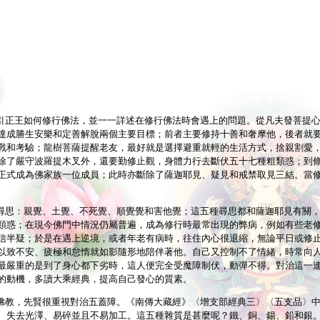
引正王如何修行佛法，並一一詳述在修行佛法時會遇上的問題。從凡夫發菩提
達成勝生安樂和定善解脫兩個主要目標；前者主要修持十善和奢摩他，後者就
戰和考驗；龍樹菩薩提醒老友，最好就是選擇避重就輕的生活方式，捨親割愛
除了嚴守波羅提木叉外，還要勤修止觀，身體力行去斷伏五十七種粗類惑；到
正式成為佛家族一位成員；此時亦斷除了薩迦耶見、疑見和戒禁取見三結。當
尋思：親覺、土覺、不死覺、順覺覺和害他覺；這五種尋思都和薩迦耶見有關
類惑；在現今佛門中情況仍屬普遍，成為修行時最常出現的弊病，例如有些老
信半疑；於是在遇上逆境，或者年老有病時，往住內心很退縮，無論平日或修
以致不安、疲極和怠惰就如影隨形地陪伴著他。自己又控制不了情緒，時常向
最嚴重的是到了身心都下劣時，這人便完全受魔障制伏，動彈不得。對治這一
的動機，多讀大乘經典，提高自己發心的質素。
佛教，先賢很重視對治五蓋障。《南傳大藏經》〈增支部經典三〉〈五支品〉
、失去光澤、易碎並且不易加工。這五種雜質是甚麼呢？鐵、銅、鍚、鉛和銀